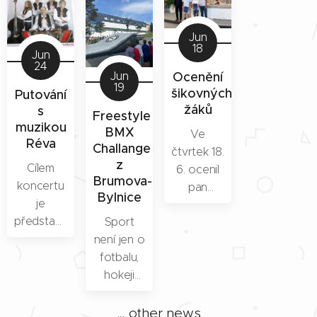
Jun
18
Jun
24
Ocenění
Jun
19
šikovných
Putování
žáků
s
Freestyle
muzikou
BMX
Ve
Réva
Challange
čtvrtek 18.
z
Cílem
6. ocenil
Brumova-
koncertu
pan
Bylnice
je
starosta
představit
Sport
žáky, kteří
cimbálovou
není jen o
v něčem
muziku
fotbalu,
výjimečném
tak, jak ji
hokeji
vynikali
neznáte.
nebo
nad
Přiblížit ji i
atletice,
ostatními.
... other news