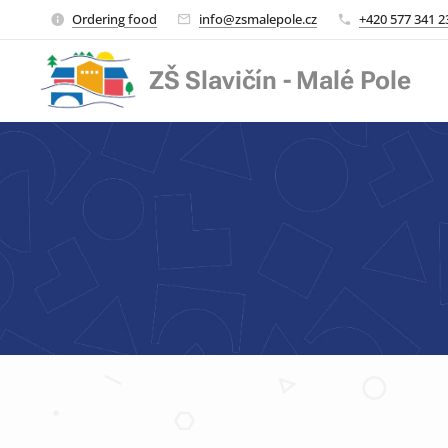
Ordering food
info@zsmalepole.cz
+420 577 341 2
ZŠ Slavičín - Malé Pole