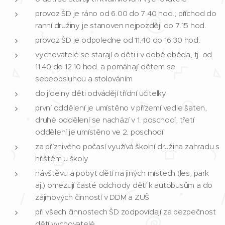
provoz ŠD je ráno od 6.00 do 7.40 hod.; příchod do
ranní družiny je stanoven nejpozději do 7.15 hod.
provoz ŠD je odpoledne od 11.40 do 16.30 hod.
vychovatelé se starají o děti i v době oběda, tj. od
11.40 do 12.10 hod. a pomáhají dětem se
sebeobsluhou a stolováním
do jídelny děti odvádějí třídní učitelky
první oddělení je umístěno v přízemí vedle šaten,
druhé oddělení se nachází v 1. poschodí, třetí
oddělení je umístěno ve 2. poschodí
za příznivého počasí využívá školní družina zahradu s
hřištěm u školy
návštěvu a pobyt dětí na jiných místech (les, park
aj.) omezují časté odchody dětí k autobusům a do
zájmových činností v DDM a ZUŠ
při všech činnostech ŠD zodpovídají za bezpečnost
dětí vychovatelé