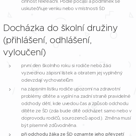
činnost rekreační. Podle počasí a podmínek se
uskutečňuje venku nebo v místnosti ŠD
Docházka do školní družiny
(přihlášení, odhlášení,
vyloučení)
první den školního roku si rodiče nebo žáci
vyzvednou zápisní lístek a obratem jej vyplněný
odevzdají vychovatelům
na zápisním lístku rodiče upozorní na zdravotní
problémy dítěte a vyplní na zadní straně pravidelné
odchody dětí, kde uvedou čas a způsob odchodu
dítěte ze ŠD (zda bude dítě odcházet samo nebo v
doprovodu rodičů, sourozenců apod.). Změna musí
být písemně zdůvodněna.
při odchodu žáka ze ŠD oznamte jeho převzetí