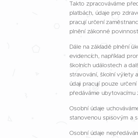
Takto zpracováváme přede
platbách, údaje pro zdravo
pracují určení zaměstnan
plnění zákonné povinnost
Dále na základě plnění ú
evidencích, například pr
školních událostech a da
stravování, školní výlety 
údaji pracují pouze určen
předáváme ubytovacímu za
Osobní údaje uchováváme
stanovenou spisovým a s
Osobní údaje nepředávám