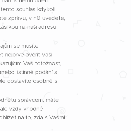
 nám k němu udělili
 tento souhlas kdykoli
te zprávu, v níž uvedete,
zásilkou na naši adresu,
ajům se musíte
 nejprve ověřit Vaši
azujícím Vaši totožnost,
nebo listinné podání s
ole dostavíte osobně s
odnětu správcem, máte
e ale vždy vhodné
hlížet na to, zda s Vašimi