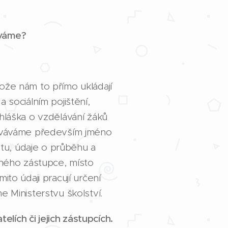
áváme?
že nám to přímo ukládají
 sociálním pojištění,
hláška o vzdělávání žáků
acováváme především jméno
ytu, údaje o průběhu a
nného zástupce, místo
to údaji pracují určení
e Ministerstvu školství.
lích či jejich zástupcích.