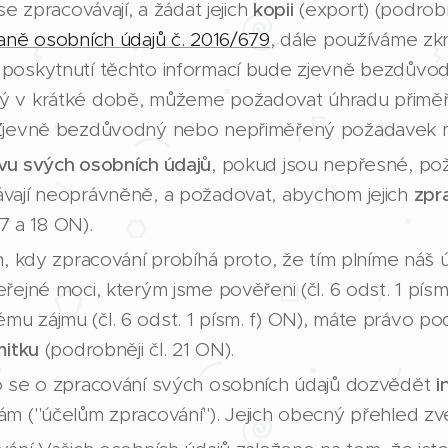
e zpracovávají, a žádat jejich
kopii
(export) (podrobn
aně osobních údajů č. 2016/679
, dále používáme zk
poskytnutí těchto informací bude zjevně bezdůvo
ý v krátké době, můžeme požadovat úhradu přiměř
 Zjevně bezdůvodný nebo nepřiměřený požadavek 
vu svých osobních údajů
, pokud jsou nepřesné, pož
vají neoprávněně, a požadovat, abychom jejich
zpr
17 a 18 ON).
h, kdy zpracování probíhá proto, že tím plníme náš
řejné moci, kterým jsme pověřeni (čl. 6 odst. 1 písm
 zájmu (čl. 6 odst. 1 písm. f) ON), máte právo po
itku
(podrobněji čl. 21 ON).
o se o zpracování svých osobních údajů dozvědět
i
m ("účelům zpracování"). Jejich obecný přehled zv