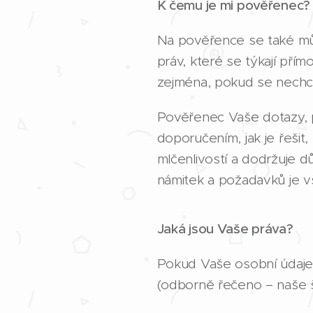
K čemu je mi pověřenec?
Na pověřence se také můž
práv, které se týkají pří
zejména, pokud se nechce
Pověřenec Vaše dotazy, 
doporučením, jak je řešit
mlčenlivostí a dodržuje d
námitek a požadavků je 
Jaká jsou Vaše práva?
Pokud Vaše osobní údaje 
(odborně řečeno – naše š