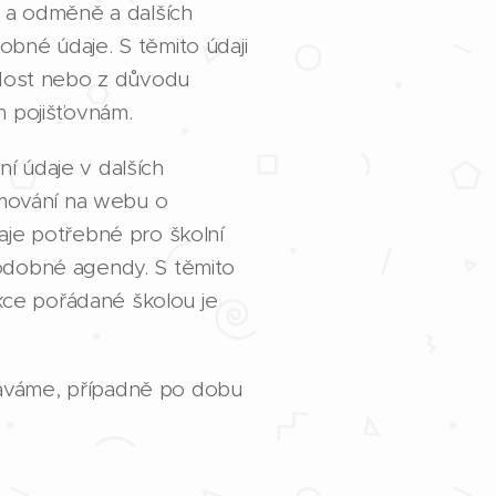
u a odměně a dalších
dobné údaje. S těmito údaji
ádost nebo z důvodu
m pojišťovnám.
í údaje v dalších
rmování na webu o
aje potřebné pro školní
 podobné agendy. S těmito
akce pořádané školou je
váváme, případně po dobu