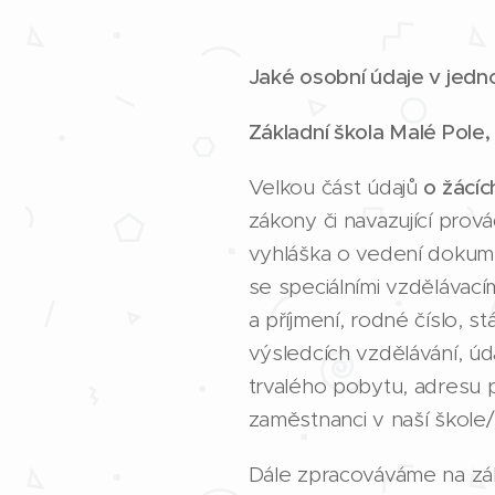
Jaké osobní údaje v jedn
Základní škola Malé Pole, 
Velkou část údajů
o žácíc
zákony či navazující prov
vyhláška o vedení dokumen
se speciálními vzdělávac
a příjmení, rodné číslo, s
výsledcích vzdělávání, úd
trvalého pobytu, adresu p
zaměstnanci v naší škole/
Dále zpracováváme na zá