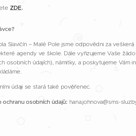
dete
ZDE
.
ávce?
ola Slavičín – Malé Pole jsme odpovědni za veškerá
ěkteré agendy ve škole. Dále vyřizujeme Vaše žádost
ch osobních údajích), námitky, a poskytujeme Vám i
akládáme.
ími údaji se stará také pověřenec.
 ochranu osobních údajů:
hana.johnova@sms-sluzby