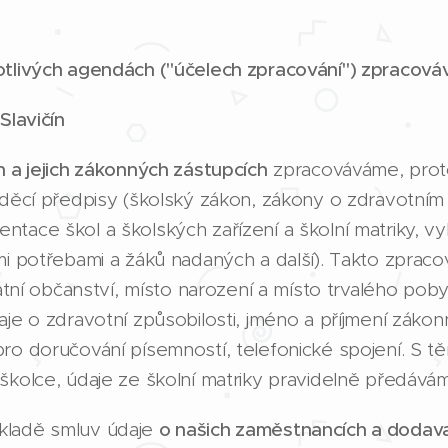
otlivých agendách ("účelech zpracování") zpracov
Slavičín
h a jejich zákonných zástupcích
zpracováváme, proto
áděcí předpisy (školský zákon, zákony o zdravotním a
tace škol a školských zařízení a školní matriky, vy
ími potřebami a žáků nadaných a další). Takto zpr
tátní občanství, místo narození a místo trvalého pob
aje o zdravotní způsobilosti, jméno a příjmení záko
ro doručování písemností, telefonické spojení. S těmi
školce, údaje ze školní matriky pravidelně předávám
kladě smluv údaje
o našich zaměstnancích a dodavate