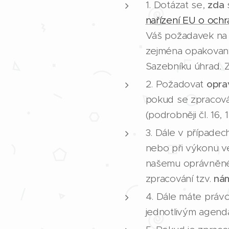
1. Dotázat se,
zda
s
nařízení EU o ochr
Váš požadavek na 
zejména opakovan
Sazebníku úhrad.
2. Požadovat
opra
pokud se zpracová
(podrobněji čl. 16, 
3. Dále v případec
nebo při výkonu ve
našemu oprávněnému
zpracování tzv.
nám
4. Dále máte práv
jednotlivým agendá