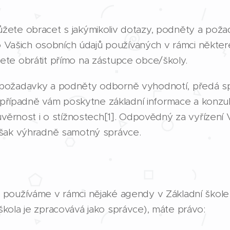
ete obracet s jakýmikoliv dotazy, podněty a požad
mo Vašich osobních údajů používaných v rámci někte
te obrátit přímo na zástupce obce/školy.
požadavky a podněty odborně vyhodnotí, předá sp
, případně vám poskytne základní informace a konzul
ůvěrnost i o stížnostech[1]. Odpovědný za vyřízení
však výhradně samotný správce.
používáme v rámci nějaké agendy v Základní škole 
kola je zpracovává jako správce), máte právo: