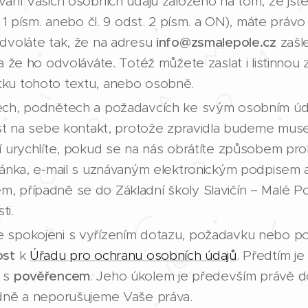
vání Vašich osobních údajů založeno na tom, že jste
. 1 písm. anebo čl. 9 odst. 2 písm. a ON), máte právo
odvoláte tak, že na adresu
info@zsmalepole.cz
zašle
a že ho odvoláváte. Totéž můžete zaslat i listinnou 
ku tohoto textu, anebo osobně.
ech, podnětech a požadavcích ke svým osobním úd
ést na sebe kontakt, protože zpravidla budeme muset
í urychlíte, pokud se na nás obrátíte způsobem prok
ránka, e-mail s uznávaným elektronickým podpisem a
, případně se do Základní školy Slavičín – Malé P
ti.
 spokojeni s vyřízením dotazu, požadavku nebo p
ost
k
Úřadu pro ochranu osobních údajů
. Předtím j
m s
pověřencem
. Jeho úkolem je především právě do
ádně a neporušujeme Vaše práva.