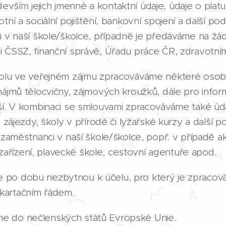
vším jejich jmenné a kontaktní údaje, údaje o plat
tní a sociální pojištění, bankovní spojení a další po
ci v naší škole/školce, případně je předáváme na ž
i ČSSZ, finanční správě, Úřadu práce ČR, zdravotní
kolu ve veřejném zájmu zpracováváme některé osobn
onájmů tělocvičny, zájmových kroužků, dále pro info
lší. V kombinaci se smlouvami zpracováváme také úd
a zájezdy, školy v přírodě či lyžařské kurzy a další
í zaměstnanci v naší škole/školce, popř. v případě 
řízení, plavecké škole, cestovní agentuře apod.
 po dobu nezbytnou k účelu, pro který je zpraco
kartačním řádem.
e do nečlenských států Evropské Unie.