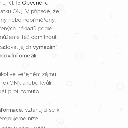
ěji čl. 15
Obecného
ratku ON). V případě, že
dný nebo nepřiměřený,
ených nákladů podle
můžeme též odmítnout.
adovat jejich
vymazání
,
acování
omezili
 úkol ve veřejném zájmu
. e) ON), anebo kvůli
dat proti tomuto
nformace
, vztahující se k
eřejňujeme níže.