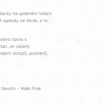
avky na uplatnění Vašich
ré agendy ve škole, a to
rávci spolu s
taci. Je vázaný
 Vašich dotazů, podnětů,
Slavičín – Malé Pole