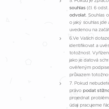
5. Pokud je zpraco
souhlas
(čl. 6 odst
odvolat
. Souhlas 
o jaký souhlas jde 
uvedenou na začát
6.Ve Vašich dotaz
identifikovat a uv
totožnost. Vyřízen
jako je datová sch
ověřeným podpisem
průkazem totožnos
7. Pokud nebudete
právo
podat stížn
projednat problé
údaji pracujeme ř