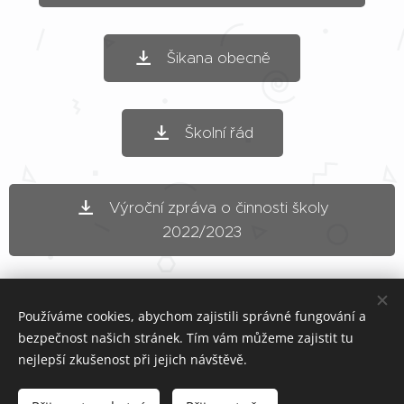
Šikana obecně
Školní řád
Výroční zpráva o činnosti školy
2022/2023
Používáme cookies, abychom zajistili správné fungování a
Elementary School Slavičín - Malé Pole
bezpečnost našich stránek. Tím vám můžeme zajistit tu
CAMO spol. s r.o.
Cookies
nejlepší zkušenost při jejich návštěvě.
Languages