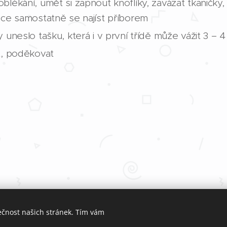
blékání, umět si zapnout knoflíky, zavázat tkaničk
uce samostatně se najíst příborem
 uneslo tašku, která i v první třídě může vážit 3 – 
t, poděkovat
ečnost našich stránek. Tím vám