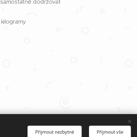
y, samostatně dodržovat
4 kilogramy
Languages
Přijmout nezbytné
Přijmout vše
Čeština
English