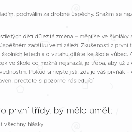
hladím, pochválím za drobné úspěchy. Snažím se nez
estiletých dětí důležitá změna – mění se ve školáky 
 úspěšném začátku velmi záleží. Zkušenosti z první t
ch školních letech a o vztahu dítěte ke škole vůbec.
iček ve škole co možná nejsnazší, je třeba, aby už 
ovednostmi. Pokud si nejste jisti, zda je váš prvňák –
aven, přečtěte si pozorně následující
do první třídy, by mělo umět:
t všechny hlásky