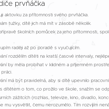
diče prvňáčka
ji aktovku za přítomnosti svého prvňáčka.
m tužky, dítě jich má mít v zásobě několik.
přípravě školních pomůcek za jeho přítomnosti, sp
pím raději až po poradě s vyučujícím.
ní rozdělím dítěti na kratší časové intervaly, nejlép
ání by měla probíhat v klidném a příjemném prostře
práci.
ání má být pravidelná, aby si dítě upevnilo pracovní
 s dítětem o tom, co prožilo ve škole, snažím se o
ních zážitcích (rozhlas, televize, kino, divadlo, konc
e mu vysvětlit, čemu nerozumělo. Tím rozvíjím nen