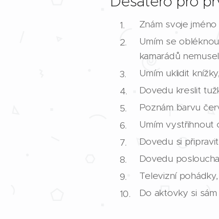
Desatero pro p
Znám svoje jméno a 
Umím se obléknout 
kamarádů nemusel 
Umím uklidit knížky
Dovedu kreslit tuž
Poznám barvu červ
Umím vystřihnout 
Dovedu si připravit
Dovedu poslouchat
Televizní pohádky, 
Do aktovky si sám u