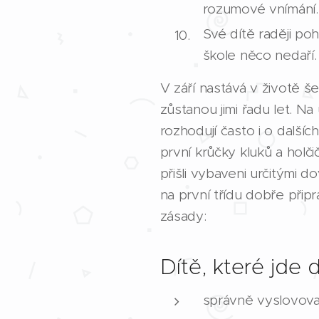
rozumové vnímání.
Své dítě raději po
škole něco nedaří.
V září nastává v životě š
zůstanou jimi řadu let. Na
rozhodují často i o další
první krůčky kluků a holč
přišli vybaveni určitými d
na první třídu dobře připr
zásady:
Dítě, které jde 
správně vyslovova