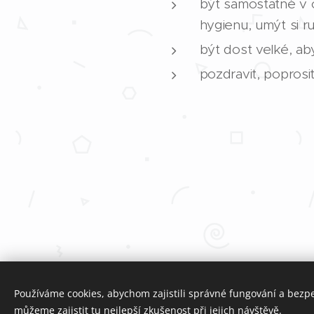
být samostatné v o
hygienu, umýt si r
být dost velké, aby
pozdravit, poprosi
Používáme cookies, abychom zajistili správné fungování a bezp
Elementary School Slavičín - Malé Pole
můžeme zajistit tu nejlepší zkušenost při jejich návštěvě.
CAMO spol. s r.o.
Cookies