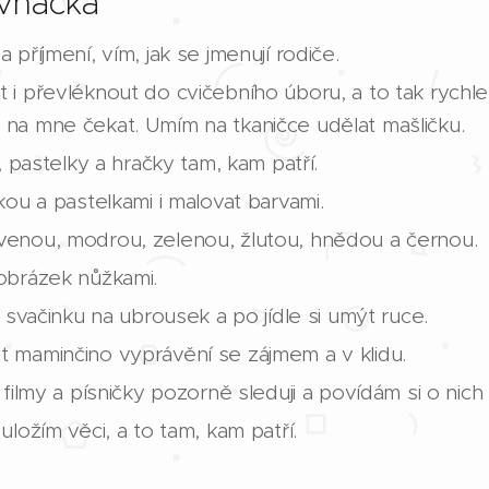
rvňáčka
příjmení, vím, jak se jmenují rodiče.
i převléknout do cvičebního úboru, a to tak rychl
na mne čekat. Umím na tkaničce udělat mašličku.
, pastelky a hračky tam, kam patří.
kou a pastelkami i malovat barvami.
enou, modrou, zelenou, žlutou, hnědou a černou.
obrázek nůžkami.
 svačinku na ubrousek a po jídle si umýt ruce.
 maminčino vyprávění se zájmem a v klidu.
filmy a písničky pozorně sleduji a povídám si o nich s
ložím věci, a to tam, kam patří.