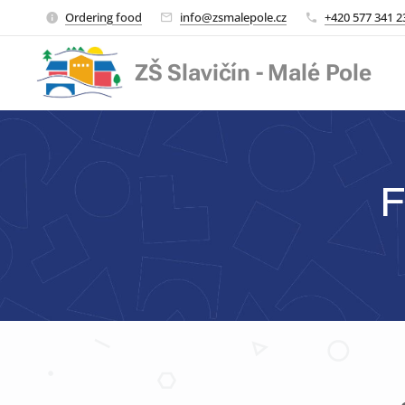
Ordering food
info@zsmalepole.cz
+420 577 341 2
ZŠ Slavičín - Malé Pole
F