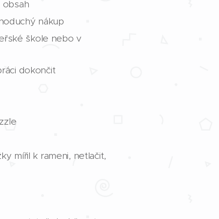
t obsah
ednoduchý nákup
teřské škole nebo v
ráci dokončit
zzle
mířil k rameni, netlačit,