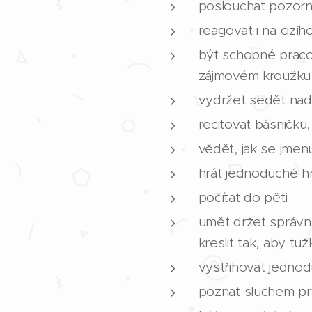
poslouchat pozorn
reagovat i na cizí
být schopné pracov
zájmovém kroužku
vydržet sedět nad
recitovat básničku,
vědět, jak se jmenu
hrát jednoduché hr
počítat do pěti
umět držet správně
kreslit tak, aby tu
vystřihovat jednod
poznat sluchem prv