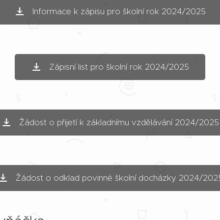
Informace k zápisu pro školní rok 2024/2025
Zápisní list pro školní rok 2024/2025
Žádost o přijetí k základnímu vzdělávání 2024/2025
Žádost o odklad povinné školní docházky 2024/202