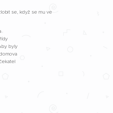
lobit se, když se mu ve
a
řídy
 Aby byly
z domova
 čekatel