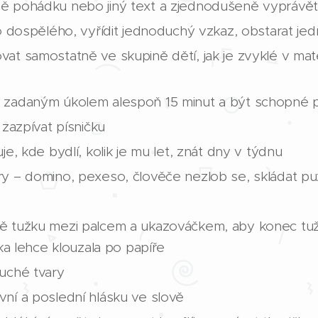
ě pohádku nebo jiný text a zjednodušeně vyprávě
ho dospělého, vyřídit jednoduchý vzkaz, obstarat j
at samostatně ve skupině dětí, jak je zvyklé v ma
 zadaným úkolem alespoň 15 minut a být schopné p
 zazpívat písničku
je, kde bydlí, kolik je mu let, znát dny v týdnu
y – domino, pexeso, člověče nezlob se, skládat pu
 tužku mezi palcem a ukazováčkem, aby konec tužky 
žka lehce klouzala po papíře
uché tvary
ní a poslední hlásku ve slově