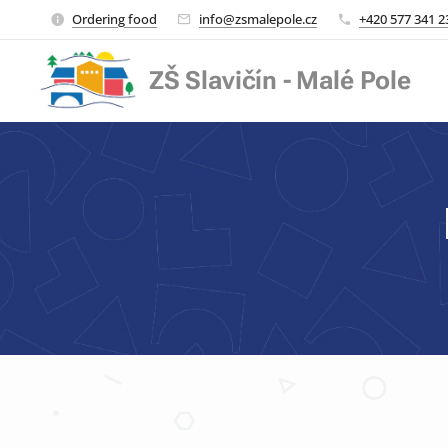
Ordering food
info@zsmalepole.cz
+420 577 341 2
ZŠ Slavičín - Malé Pole