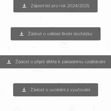
Zápisní list pro rok 2024/2025
Žádost o odklad školní docházky
Žádost o přijetí dítěte k základnímu vzdělávání
Žádost o uvolnění z vyučování