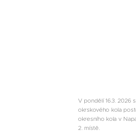
V pondělí 16.3. 2026 s
okrskového kola postou
okresního kola v Napa
2. místě.