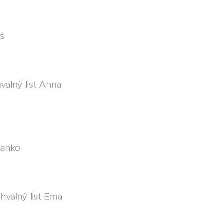
š
valný list Anna
ranko
hvalný list Ema