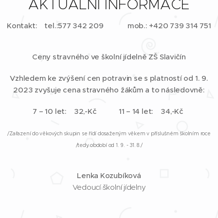
AKTUÁLNÍ INFORMACE
Kontakt: tel.:577 342 209 mob.:
+420 739 314 751
Ceny stravného ve školní jídelně ZŠ Slavičín
Vzhledem ke zvýšení cen potravin se s platností od 1. 9.
2023 zvyšuje cena stravného žákům a to následovně:
7 – 10 let: 32,-Kč
11 – 14 let: 34,-Kč
/Zařazení do věkových skupin se řídí dosaženým věkem v příslušném školním roce
/tedy období od 1. 9. - 31. 8./
Lenka Kozubíková
Vedoucí školní jídelny