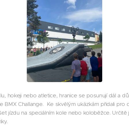
lu, hokeji nebo atletice, hranice se posunují dál a 
le BMX Challange. Ke skvělým ukázkám přidali pro d
et jízdu na speciálním kole nebo koloběžce. Určitě 
iky.