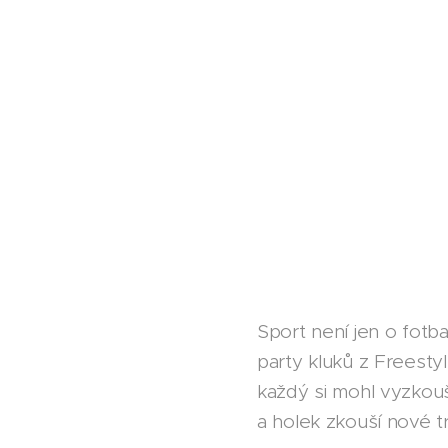
Sport není jen o fotba
party kluků z Freesty
každý si mohl vyzkouš
a holek zkouší nové tr