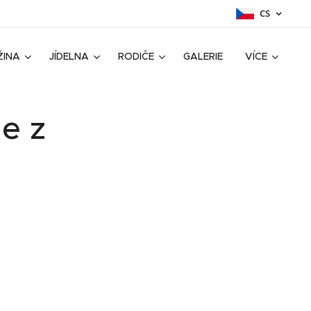
CS
ŽINA
JÍDELNA
RODIČE
GALERIE
VÍCE
e z