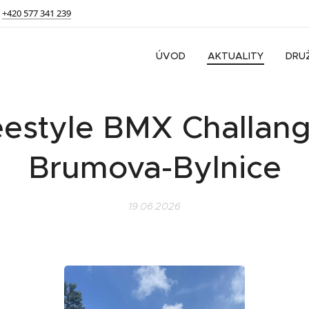
+420 577 341 239
ÚVOD
AKTUALITY
DRU
eestyle BMX Challang
Brumova-Bylnice
19.06.2026