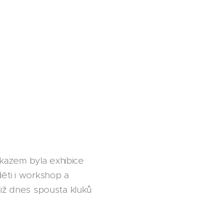
důkazem byla exhibice
ěti i workshop a
již dnes spousta kluků