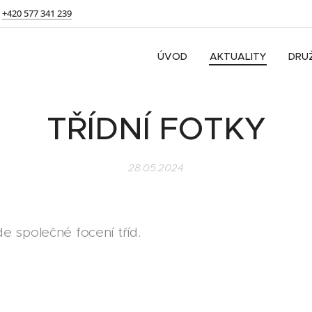
+420 577 341 239
ÚVOD
AKTUALITY
DRU
TŘÍDNÍ FOTKY
28.05.2024
e společné focení tříd.